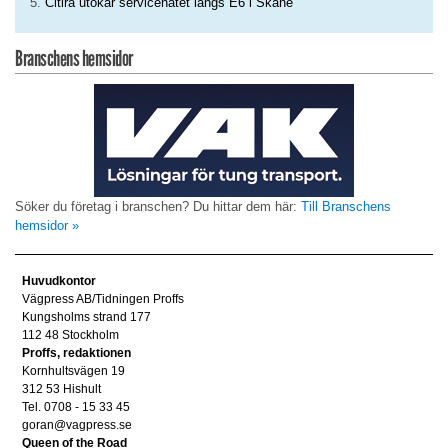
Citira utökar servicenätet längs E6 i Skåne
Branschens hemsidor
Söker du företag i branschen? Du hittar dem här:
Till Branschens
hemsidor »
Huvudkontor
Vägpress AB/Tidningen Proffs
Kungsholms strand 177
112 48 Stockholm
Proffs, redaktionen
Kornhultsvägen 19
312 53 Hishult
Tel. 0708 - 15 33 45
goran@vagpress.se
Queen of the Road