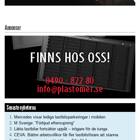
Annonser
Senaste nyheterna
Mercedes visar lediga lastbilsparkeringar i mobilen
M Sverige: ”Förbjud eftersupning”
Lätta lastbilar fortsätter uppåt – trögare för de tunga
CEVA: Bättre arbetsvillkor får fler lastbilsförare att stanna