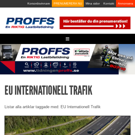
Skip
Korsordsvinnare
PRENUMERERA NU
Mina sidor
Kontakt
Annonsera
to
content
≡
EU INTERNATIONELL TRAFIK
Listar alla artiklar taggade med: EU Internationell Trafik