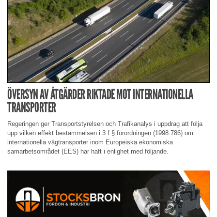
ÖVERSYN AV ÅTGÄRDER RIKTADE MOT INTERNATIONELLA
TRANSPORTER
Regeringen ger Transportstyrelsen och Trafikanalys i uppdrag att följa
upp vilken effekt bestämmelsen i 3 f § förordningen (1998:786) om
internationella vägtransporter inom Europeiska ekonomiska
samarbetsområdet (EES) har haft i enlighet med följande.