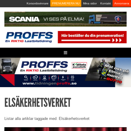
Skip
Korsordsvinnare
PRENUMERERA NU
Mina sidor
Kontakt
Annonsera
to
content
≡
ELSÄKERHETSVERKET
Listar alla artiklar taggade med: Elsäkerhetsverket