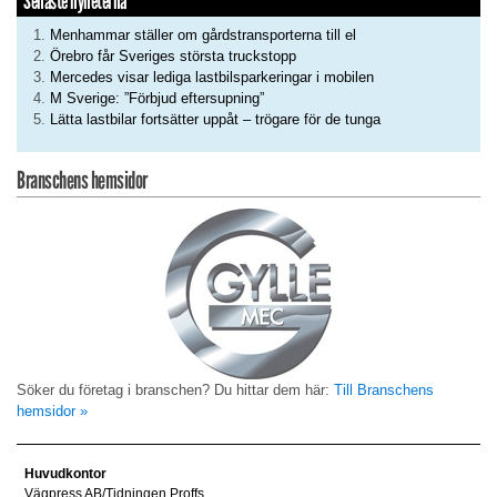
Senaste nyheterna
Menhammar ställer om gårdstransporterna till el
Örebro får Sveriges största truckstopp
Mercedes visar lediga lastbilsparkeringar i mobilen
M Sverige: ”Förbjud eftersupning”
Lätta lastbilar fortsätter uppåt – trögare för de tunga
Branschens hemsidor
Söker du företag i branschen? Du hittar dem här:
Till Branschens
hemsidor »
Huvudkontor
Vägpress AB/Tidningen Proffs