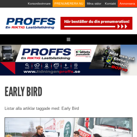
Skip
Korsordsvinnare
PRENUMERERA NU
Mina sidor
Kontakt
Annonsera
to
content
≡
EARLY BIRD
Listar alla artiklar taggade med: Early Bird