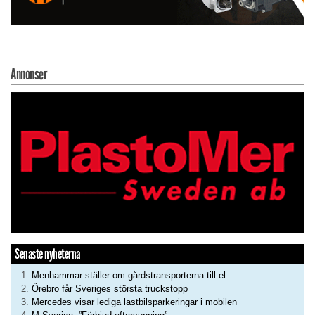
Annonser
Senaste nyheterna
Menhammar ställer om gårdstransporterna till el
Örebro får Sveriges största truckstopp
Mercedes visar lediga lastbilsparkeringar i mobilen