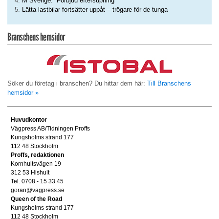
M Sverige: ”Förbjud eftersupning”
Lätta lastbilar fortsätter uppåt – trögare för de tunga
Branschens hemsidor
Söker du företag i branschen? Du hittar dem här:
Till Branschens
hemsidor »
Huvudkontor
Vägpress AB/Tidningen Proffs
Kungsholms strand 177
112 48 Stockholm
Proffs, redaktionen
Kornhultsvägen 19
312 53 Hishult
Tel. 0708 - 15 33 45
goran@vagpress.se
Queen of the Road
Kungsholms strand 177
112 48 Stockholm