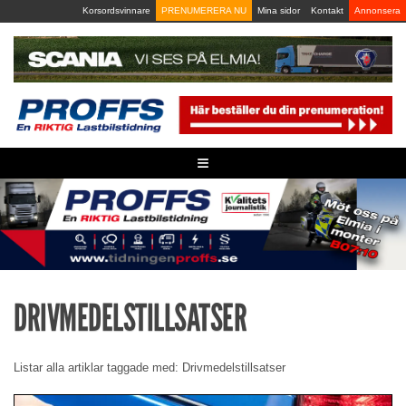
Skip
Korsordsvinnare
PRENUMERERA NU
Mina sidor
Kontakt
Annonsera
to
content
≡
DRIVMEDELSTILLSATSER
Listar alla artiklar taggade med: Drivmedelstillsatser