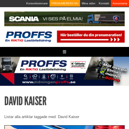
Skip
Korsordsvinnare
PRENUMERERA NU
Mina sidor
Kontakt
Annonsera
to
content
≡
DAVID KAISER
Listar alla artiklar taggade med: David Kaiser