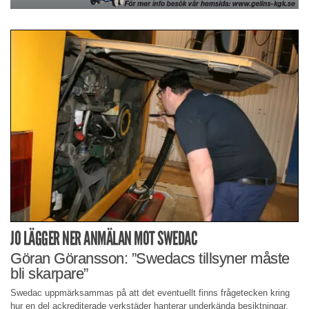
JO LÄGGER NER ANMÄLAN MOT SWEDAC
Göran Göransson: ”Swedacs tillsyner måste
bli skarpare”
Swedac uppmärksammas på att det eventuellt finns frågetecken kring
hur en del ackrediterade verkstäder hanterar underkända besiktningar.