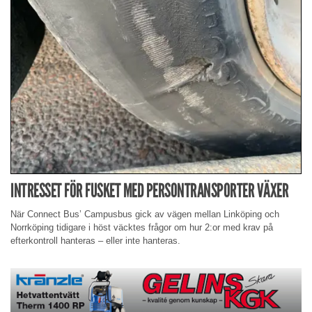
INTRESSET FÖR FUSKET MED PERSONTRANSPORTER VÄXER
När Connect Bus’ Campusbus gick av vägen mellan Linköping och
Norrköping tidigare i höst väcktes frågor om hur 2:or med krav på
efterkontroll hanteras – eller inte hanteras.