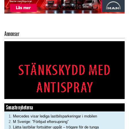
Annonser
Senaste nyheterna
Mercedes visar lediga lastbilsparkeringar i mobilen
M Sverige: ”Förbjud eftersupning”
Lätta lastbilar fortsätter uppåt – trögare för de tunga