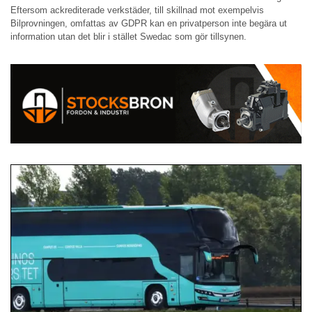
Eftersom ackrediterade verkstäder, till skillnad mot exempelvis
Bilprovningen, omfattas av GDPR kan en privatperson inte begära ut
information utan det blir i stället Swedac som gör tillsynen.