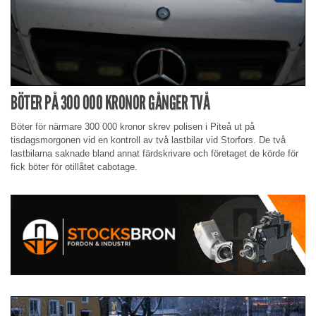
BÖTER PÅ 300 000 KRONOR GÅNGER TVÅ
Böter för närmare 300 000 kronor skrev polisen i Piteå ut på
tisdagsmorgonen vid en kontroll av två lastbilar vid Storfors. De två
lastbilarna saknade bland annat färdskrivare och företaget de körde för
fick böter för otillåtet cabotage.