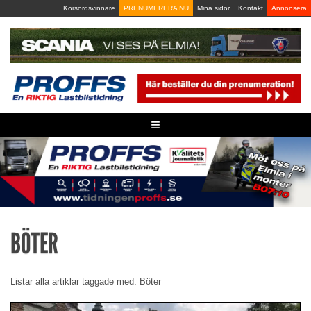
Skip
Korsordsvinnare
PRENUMERERA NU
Mina sidor
Kontakt
Annonsera
to
content
≡
BÖTER
Listar alla artiklar taggade med: Böter