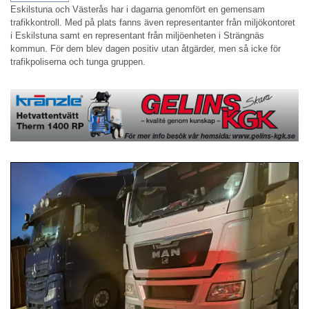
Eskilstuna och Västerås har i dagarna genomfört en gemensam
trafikkontroll. Med på plats fanns även representanter från miljökontoret
i Eskilstuna samt en representant från miljöenheten i Strängnäs
kommun. För dem blev dagen positiv utan åtgärder, men så icke för
trafikpoliserna och tunga gruppen.