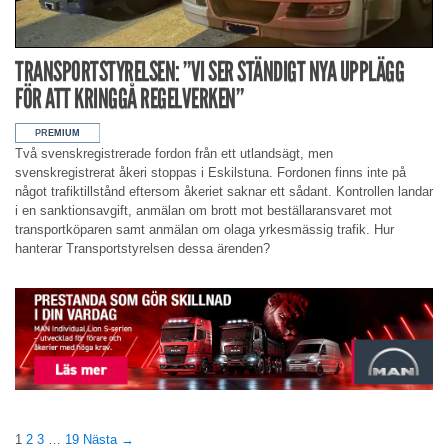
TRANSPORTSTYRELSEN: ”VI SER STÄNDIGT NYA UPPLÄGG
FÖR ATT KRINGGÅ REGELVERKEN”
Två svenskregistrerade fordon från ett utlandsägt, men
svenskregistrerat åkeri stoppas i Eskilstuna. Fordonen finns inte på
något trafiktillstånd eftersom åkeriet saknar ett sådant. Kontrollen landar
i en sanktionsavgift, anmälan om brott mot beställaransvaret mot
transportköparen samt anmälan om olaga yrkesmässig trafik. Hur
hanterar Transportstyrelsen dessa ärenden?
1
2
3
…
19
Nästa →