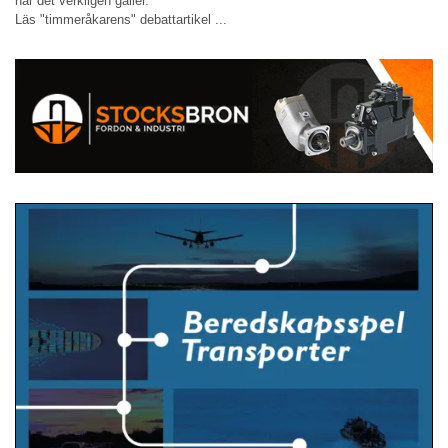
när det verkligen gäller.
Läs "timmeråkarens" debattartikel ...