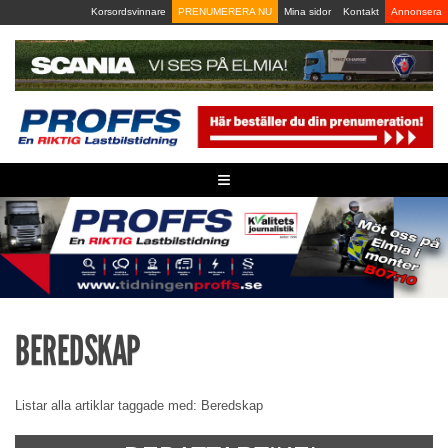
Skip
Korsordsvinnare
PRENUMERERA NU
Mina sidor
Kontakt
Annonsera
to
content
≡
BEREDSKAP
Listar alla artiklar taggade med: Beredskap