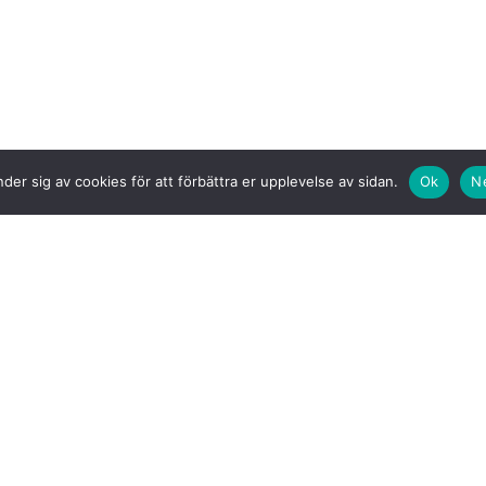
der sig av cookies för att förbättra er upplevelse av sidan.
Ok
N