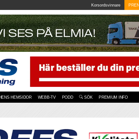
Korsordsvinnare
PRE
HENS HEMSIDOR
WEBB-TV
PODD
SÖK
PREMIUM INFO