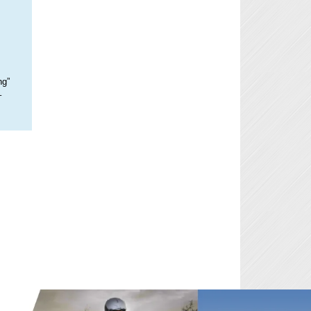
ng”
–