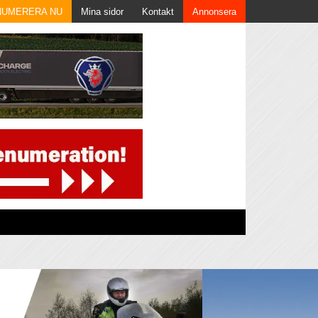
NUMERERA NU
Mina sidor
Kontakt
Annonsera