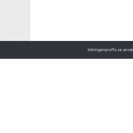
tidningenproffs.se använ