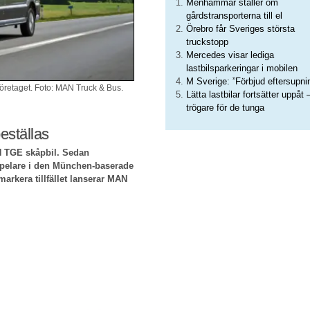
Menhammar ställer om
gårdstransporterna till el
Örebro får Sveriges största
truckstopp
Mercedes visar lediga
lastbilsparkeringar i mobilen
M Sverige: ”Förbjud eftersupni
företaget. Foto: MAN Truck & Bus.
Lätta lastbilar fortsätter uppåt 
trögare för de tunga
eställas
N TGE skåpbil. Sedan
g pelare i den München-baserade
markera tillfället lanserar MAN