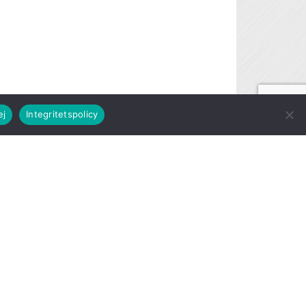
ej
Integritetspolicy