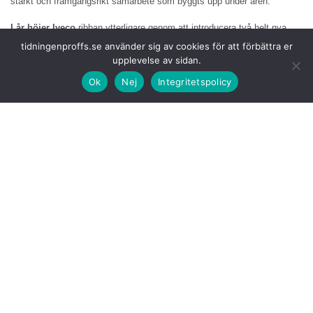
starkt och framgångsrikt samarbete som byggts upp under åren.
I år höjer Iveco
ribban ytterligare genom att introducera två helt nya
Pace Trucks som förkroppsligar deras multienergistrategi för hållbara
tidningenproffs.se använder sig av cookies för att förbättra er
transporter. Detta med Iveco S-Way LNG som drivs av naturgas och
upplevelse av sidan.
Iveco S-eWay, märkets helt elektriska lastbil.
Ok
Nej
Integritetspolicy
Genom att
kombinera den beprövade effektiviteten hos LNG med de
utsläppsfria egenskaperna hos elektrisk mobilitet fortsätter Iveco att
vara i täten för omställningen av transportbranschen både på och
utanför banan.
Dessa fordon
är inte bara tekniska flaggskepp utan också mycket
visuella. Båda lastbilarna har specialdesignats med en iögonfallande
racinginspirerad färgsättning med dynamiska linjer som följer kurvorna
på en racerbana och fångar essensen av fart, precision och tävling.
Den distinkta
exteriören med en djärv färgsättning, två ljusramper, en
LED-strålkastarenhet och flera LED-blinkljus, följer FIA:s tekniska
föreskrifter samtidigt som den ger maximal visuell effekt på startlinjen.
I linje med
mästerskapets engagemang för hållbarhet kommer alla
Ivecos racingbilar åter att köras på den senaste generationen av HVO