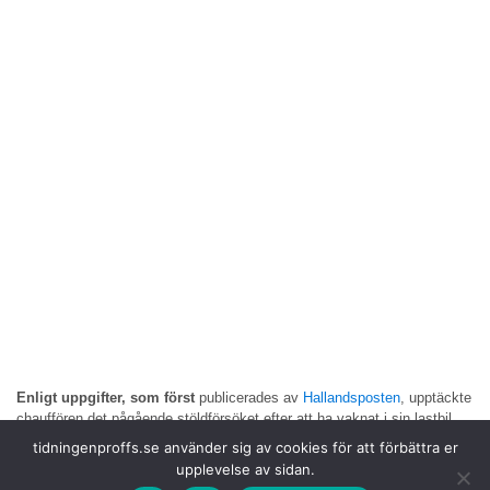
Enligt uppgifter, som först
publicerades av
Hallandsposten
, upptäckte
chauffören det pågående stöldförsöket efter att ha vaknat i sin lastbil.
Tjuvarna ska ha skurit upp kapellet och hunnit lasta över en större
tidningenproffs.se använder sig av cookies för att förbättra er
mängd gods, bland annat däck och fälgar, till ett annat fordon.
upplevelse av sidan.