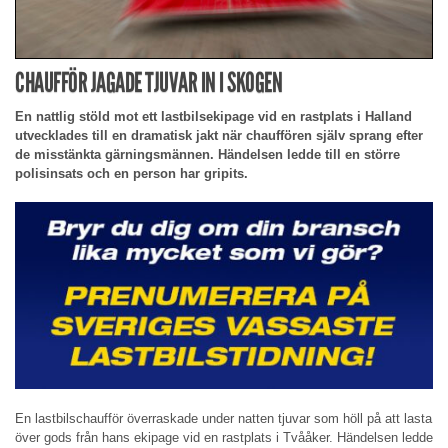
CHAUFFÖR JAGADE TJUVAR IN I SKOGEN
En nattlig stöld mot ett lastbilsekipage vid en rastplats i Halland
utvecklades till en dramatisk jakt när chauffören själv sprang efter
de misstänkta gärningsmännen. Händelsen ledde till en större
polisinsats och en person har gripits.
En lastbilschaufför överraskade under natten tjuvar som höll på att lasta
över gods från hans ekipage vid en rastplats i Tvååker. Händelsen ledde