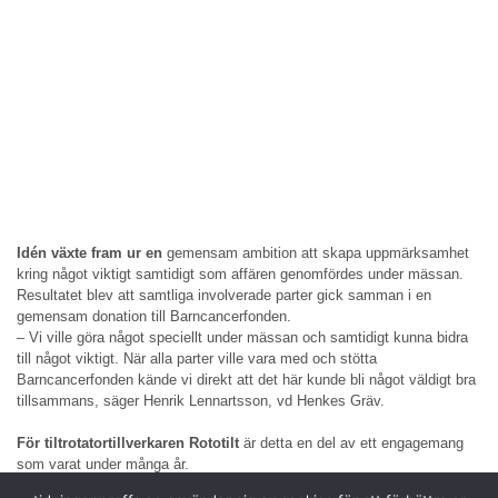
Idén växte fram ur en
gemensam ambition att skapa uppmärksamhet
kring något viktigt samtidigt som affären genomfördes under mässan.
Resultatet blev att samtliga involverade parter gick samman i en
gemensam donation till Barncancerfonden.
– Vi ville göra något speciellt under mässan och samtidigt kunna bidra
till något viktigt. När alla parter ville vara med och stötta
Barncancerfonden kände vi direkt att det här kunde bli något väldigt bra
tillsammans, säger Henrik Lennartsson, vd Henkes Gräv.
För tiltrotatortillverkaren Rototilt
är detta en del av ett engagemang
som varat under många år.
– Fortsatt cancerforskning är avgörande och något som berör oss alla.