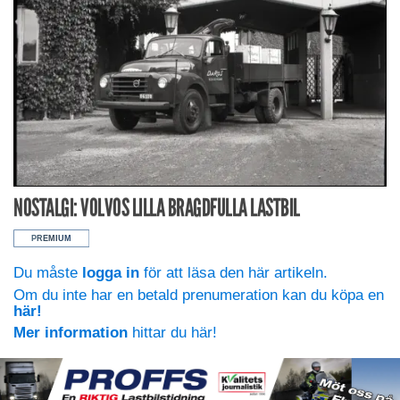
NOSTALGI: VOLVOS LILLA BRAGDFULLA LASTBIL
Du måste
logga in
för att läsa den här artikeln.
Om du inte har en betald prenumeration kan du köpa en
här!
Mer information
hittar du här!