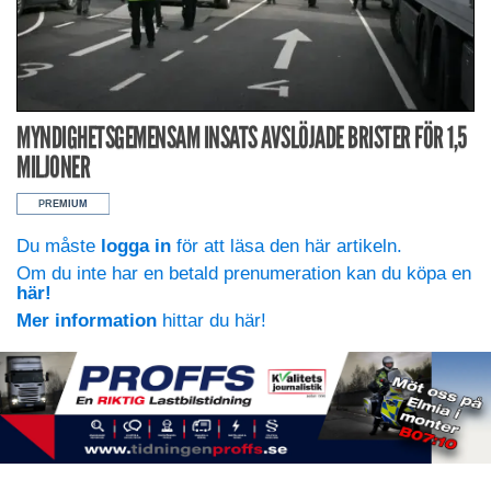
MYNDIGHETSGEMENSAM INSATS AVSLÖJADE BRISTER FÖR 1,5
MILJONER
Du måste
logga in
för att läsa den här artikeln.
Om du inte har en betald prenumeration kan du köpa en
här!
Mer information
hittar du här!