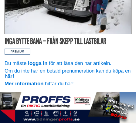
INGA BYTTE BANA – FRÅN SKEPP TILL LASTBILAR
Du måste
logga in
för att läsa den här artikeln.
Om du inte har en betald prenumeration kan du köpa en
här!
Mer information
hittar du här!