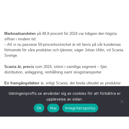
Marknadsandelen
på 48,8 procent för 2024 var tidigare den högsta
siffran i modern tid.
– Att vi nu passerar 50-procentsstrecket är ett bevis på vår kundernas
förtroende för våra produkter och tjänster, säger Johan Uhlin, vd Scania
Sverige.
Scania är, precis
som 2024, störst i samtliga segment – fjärr,
distribution, anläggning, renhållning samt skogstransporter.
En framgångsfaktor
är, enligt Scania, det breda utbudet av produkter
och tjänster som passar alla typer av transporter och kundbehov.
tidningenproffs.se använder sig av cookies för att förbättra er
– Vi ser vad marknaden vill ha och att vi också levererar det. Arbetet
upplevelse av sidan.
underlättas förstås av att vi har lastbilar med låg bränsleförbrukning och
en väldigt kunnig serviceorganisation, som ger en bra driftsekonomi,
Ok
Nej
Integritetspolicy
som vi vet betyder mycket för åkerierna, säger Johan Uhlin.
Scania är också
störst på biogas där det totalt registrerades 340
Scaniafordon för både komprimerad och flytande biogas vilket resulterar