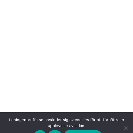
tidningenproffs.se använder sig av cookies för att förbättra er
Upplevelsen är
noggrant utformad för att passa barn i olika åldrar och
upplevelse av sidan.
med olika förkunskapsnivåer och den är idealisk för barn mellan sju och