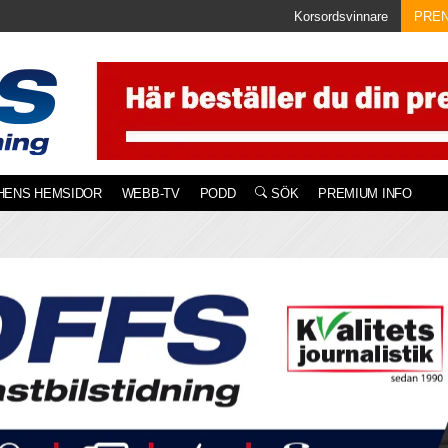
Korsordsvinnare
PRE
HENS HEMSIDOR
WEBB-TV
PODD
SÖK
PREMIUM INFO