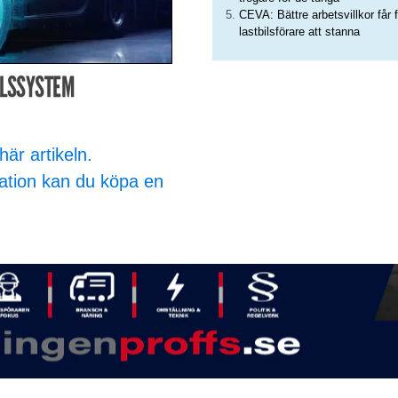
CEVA: Bättre arbetsvillkor får f
lastbilsförare att stanna
LLSSYSTEM
här artikeln.
ation kan du köpa en