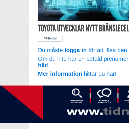
TOYOTA UTVECKLAR NYTT BRÄNSLECE
Du måste
logga in
för att läsa den 
Om du inte har en betald prenumer
här!
Mer information
hittar du här!