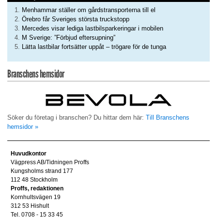
Menhammar ställer om gårdstransporterna till el
Örebro får Sveriges största truckstopp
Mercedes visar lediga lastbilsparkeringar i mobilen
M Sverige: ”Förbjud eftersupning”
Lätta lastbilar fortsätter uppåt – trögare för de tunga
Branschens hemsidor
Söker du företag i branschen? Du hittar dem här:
Till Branschens
hemsidor »
Huvudkontor
Vägpress AB/Tidningen Proffs
Kungsholms strand 177
112 48 Stockholm
Proffs, redaktionen
Kornhultsvägen 19
312 53 Hishult
Tel. 0708 - 15 33 45