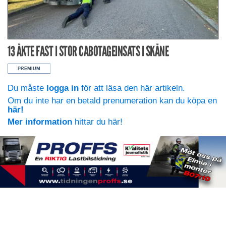
13 ÅKTE FAST I STOR CABOTAGEINSATS I SKÅNE
Du måste
logga in
för att läsa den här artikeln.
Om du inte har en betald prenumeration kan du köpa en
här!
Mer information
hittar du här!