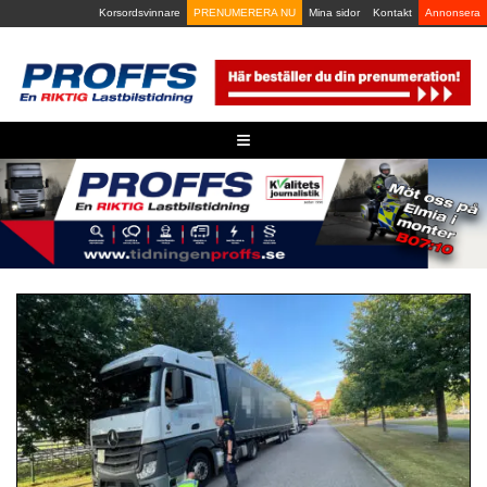
Skip
Korsordsvinnare
PRENUMERERA NU
Mina sidor
Kontakt
Annonsera
to
content
≡