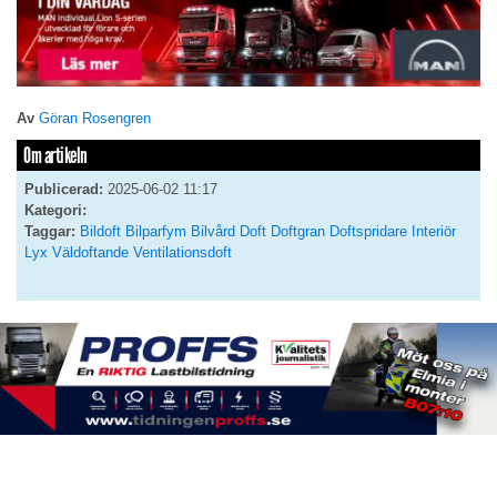
Av
Göran Rosengren
Om artikeln
Publicerad:
2025-06-02 11:17
Kategori:
Taggar:
Bildoft
Bilparfym
Bilvård
Doft
Doftgran
Doftspridare
Interiör
Lyx
Väldoftande
Ventilationsdoft