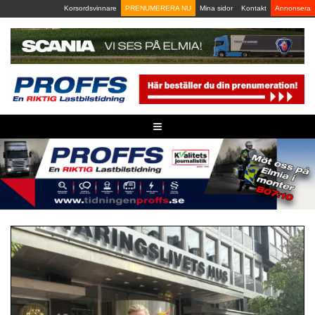
Skip
Korsordsvinnare
PRENUMERERA NU
Mina sidor
Kontakt
Annonsera
to
content
≡