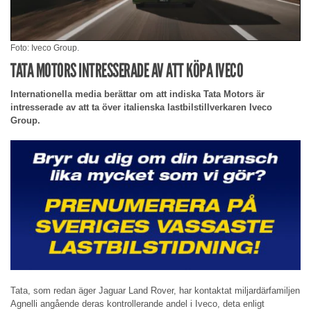
Foto: Iveco Group.
TATA MOTORS INTRESSERADE AV ATT KÖPA IVECO
Internationella media berättar om att indiska Tata Motors är
intresserade av att ta över italienska lastbilstillverkaren Iveco
Group.
Tata, som redan äger Jaguar Land Rover, har kontaktat miljardärfamiljen
Agnelli angående deras kontrollerande andel i Iveco, deta enligt