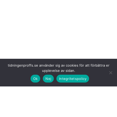
tidningenproffs.se använder sig av cookies för att förbättra er
upplevelse av sidan.
Aktierna i Iveco
steg med hela 9,7 procent i Milano när intresset
tillkännagavs. Företaget har ett marknadsvärde på cirka 4,5 miljarder
Ok
Nej
Integritetspolicy
euro. Reuters rapporterade om Tata Motors intresse tidigare sistlidna
fredag den 18 juli.
Förhandlingar
pågår, men ännu finns inga slutgiltiga beslut fattats
enligt anonyma källor. Informationen är privat, därav anonymiteten.
Representanter
för Exor NV kontrollerat av familjen Agnelli och Iveco
avböjde att kommentera. En talesperson för Tata lämnade inga